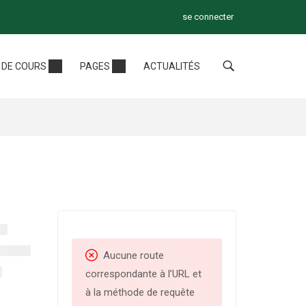
se connecter
DE COURS
PAGES
ACTUALITÉS
ytech
Masters
europeens
✔ Management des
ressources humaines
✔ Management et
stratégies financières
✔ Juriste d’entreprise
✔ Management
Aucune route
opérationnel du
correspondante à l’URL et
développement durable
à la méthode de requête