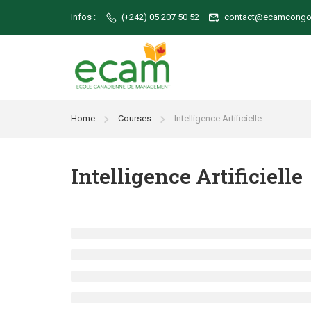
Infos :
(+242) 05 207 50 52
contact@ecamcong
Pro
Aca
Home
Courses
Intelligence Artificielle
Lice
Licen
Intelligence Artificielle
Mast
Certi