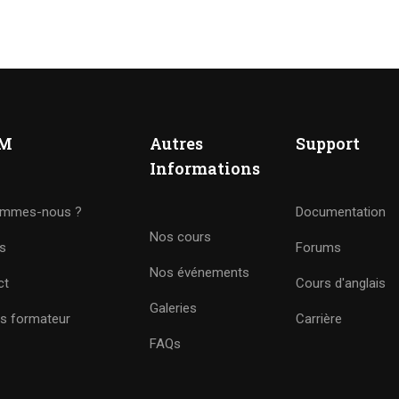
M
Autres
Support
Informations
VENIR FORMATEUR
ommes-nous ?
Documentation
Nos cours
es
Forums
s milliers de formateurs et gagnez de l'argent !
Nos événements
ct
Cours d'anglais
Galeries
ns formateur
Carrière
COMMENCEZ MAINTENANT
FAQs