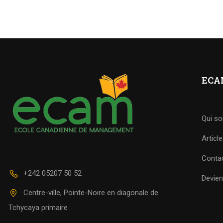
ECA
DE
Qui s
Articl
Rejoignez de
Conta
+242 05207 50 52
Devie
Centre-ville, Pointe-Noire en diagonale de
Tchycaya primaire