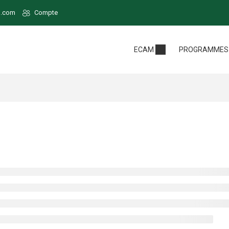
o.com
Compte
ECAM
PROGRAMMES 
gramme
Formations par
Cycle pol
démique
filières:
✔ GIIA
Cycle
nce commerce
✔ GPIIE
commercial
ce polytechnique
✔ GIMSP
✔ Comptabilité
er
✔ QHSE
Contrôle Audit
ficat professionnel
✔ GEII
✔ Gestion des
Ressources Humaines
✔ Gestion Transport et
Logistique
✔ Gestion