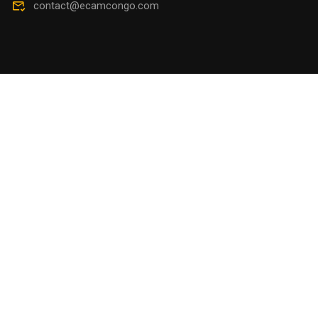
contact@ecamcongo.com
© 2025 ECAM CONGO. By POLYVALON TECHNOLOG